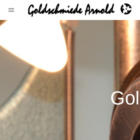

​​​​