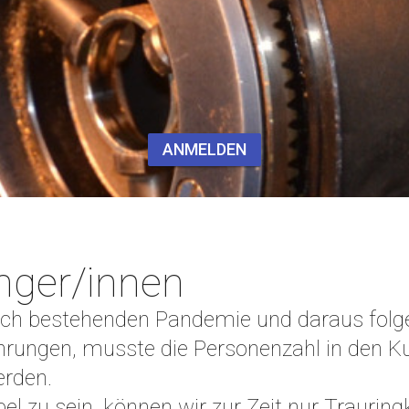
ANMELDEN
nger/innen
och bestehenden Pandemie und daraus fol
hrungen, musste die Personenzahl in den K
erden.
l zu sein, können wir zur Zeit nur Trauring