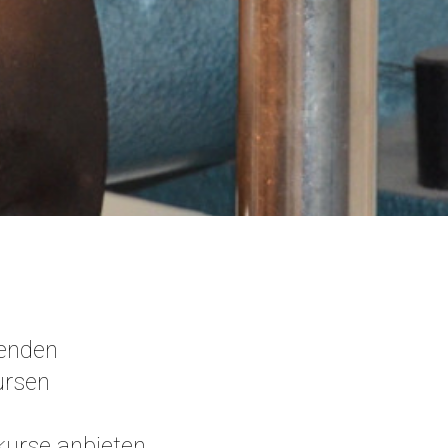
genden
ursen
kurse anbieten.